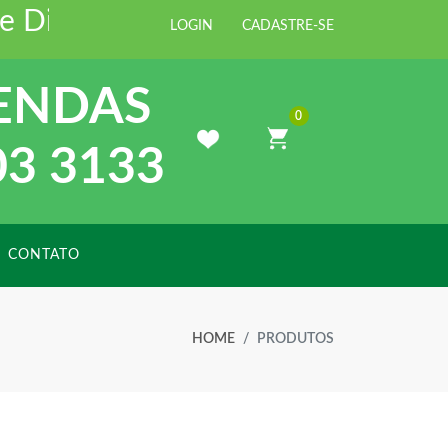
 Distribuidora de Materiais para 
LOGIN
CADASTRE-SE
ENDAS
0
03 3133
CONTATO
HOME
PRODUTOS