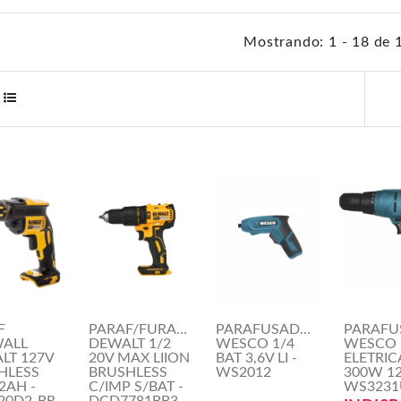
Mostrando: 1 - 18 de 
F
PARAF/FURAD.
PARAFUSADEIRA
PARAFU
ALL
DEWALT 1/2
WESCO 1/4
WESCO
LT 127V
20V MAX LIION
BAT 3,6V LI -
ELETRIC
HLESS
BRUSHLESS
WS2012
300W 12
2AH -
C/IMP S/BAT -
WS3231