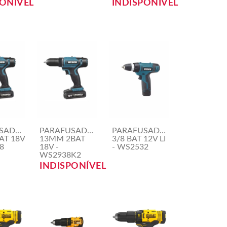
PONÍVEL
INDISPONÍVEL
WESCO
SADEIRA/FURAD.WESCO
PARAFUSADEIRA/FURAD.WESCO
PARAFUSADEIRA/FURAD.WE
AT 18V
13MM 2BAT
3/8 BAT 12V LI
8
18V -
- WS2532
WS2938K2
INDISPONÍVEL