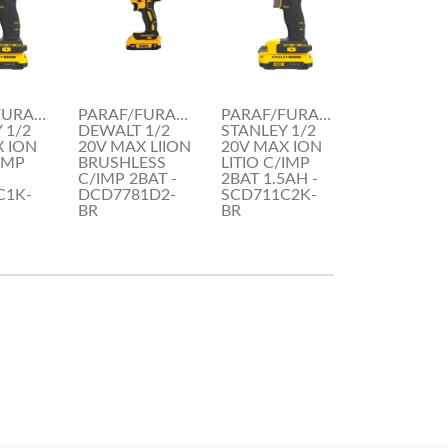
FURAD.
PARAF/FURAD.
PARAF/FURAD.
 1/2
DEWALT 1/2
STANLEY 1/2
 ION
20V MAX LIION
20V MAX ION
/IMP
BRUSHLESS
LITIO C/IMP
C/IMP 2BAT -
2BAT 1.5AH -
C1K-
DCD7781D2-
SCD711C2K-
BR
BR