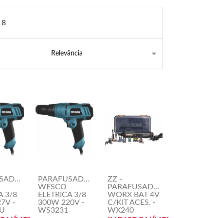
18
SADEIRA
PARAFUSADEIRA
ZZ -
WESCO
PARAFUSADEIRA
A 3/8
ELETRICA 3/8
WORX BAT 4V
7V -
300W 220V -
C/KIT ACES. -
U
WS3231
WX240