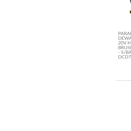
PARA
DEWA
20V M
BRUS
- S/BA
DCD7