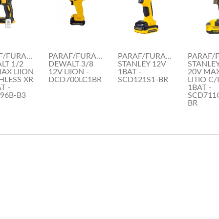
F/FURAD.
PARAF/FURAD.
PARAF/FURAD.
PARAF/
LT 1/2
DEWALT 3/8
STANLEY 12V
STANLEY
AX LIION
12V LIION -
1BAT -
20V MAX
HLESS XR
DCD700LC1BR
SCD121S1-BR
LITIO C
T -
1BAT -
96B-B3
SCD711
BR