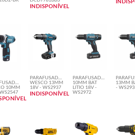
20D2-BR
DCD7781BB3
INDIS
INDISPONÍVEL
PARAFUSADEIRA/FURAD.IMPACTO
PARAFUSADEIRA/FURAD.
PARAFU
FUSADEIRA/FURAD.IMPACTO
WESCO 13MM
10MM BAT
13MM B
CO 10MM
18V - WS2937
LITIO 18V -
- WS293
 WS2547
WS2972
INDISPONÍVEL
SPONÍVEL